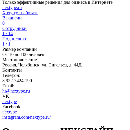
Только эффективные решения для бизнеса в Интернете
nextype.ru
Хочу тут работать
Вакансии
0
Сотрудники
1 / 14
Подписчики
1 / 1
Размер компании
От 10 до 100 человек
Местоположение
Россия, Челябинск, ул. Энгельса, д. 44Д
Контакты
Телефон:
8 922-7424-190
Email:
hr@nextype.ru
VK:
nextype
Facebook:
nextype
instagram.com/nextype.ru/