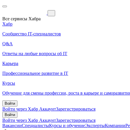
Все сервисы Хабра
Хабр
Сообщество IT-специалистов
Q&A
Ответы на любые вопросы об IT
Карьера
Профессиональное развитие в IT
Курсы
Обучение для смены профессии, роста в карьере и саморазвити
Войти
Войти через Хабр Аккаунт
Зарегистрироваться
Войти
Войти через Хабр Аккаунт
Зарегистрироваться
Вакансии
Специалисты
Курсы и обучение
Эксперты
Компании
Р