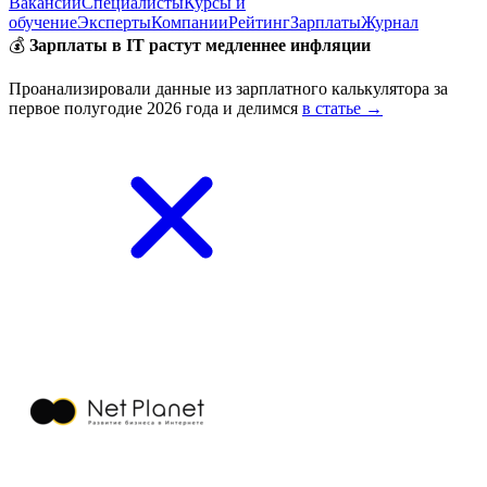
Вакансии
Специалисты
Курсы и
обучение
Эксперты
Компании
Рейтинг
Зарплаты
Журнал
💰
Зарплаты в IT растут медленнее инфляции
Проанализировали данные из зарплатного калькулятора за
первое полугодие 2026 года и делимся
в статье →