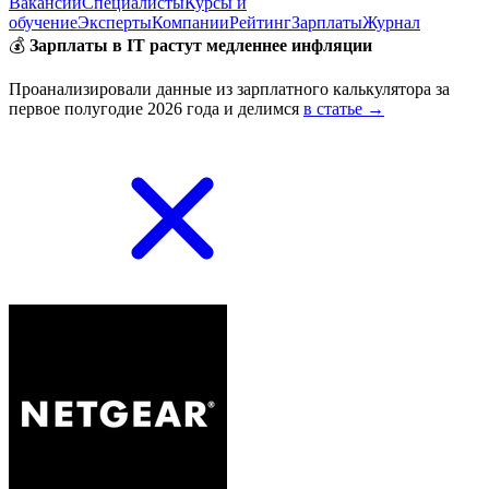
Вакансии
Специалисты
Курсы и
обучение
Эксперты
Компании
Рейтинг
Зарплаты
Журнал
💰
Зарплаты в IT растут медленнее инфляции
Проанализировали данные из зарплатного калькулятора за
первое полугодие 2026 года и делимся
в статье →