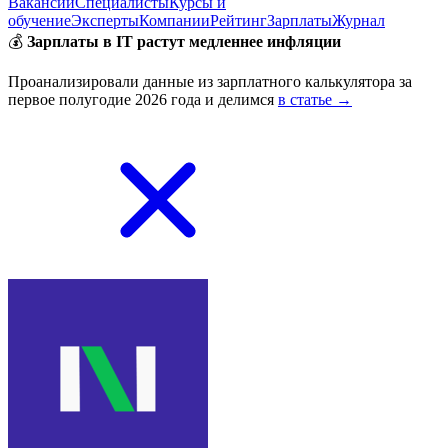
Вакансии
Специалисты
Курсы и
обучение
Эксперты
Компании
Рейтинг
Зарплаты
Журнал
💰
Зарплаты в IT растут медленнее инфляции
Проанализировали данные из зарплатного калькулятора за
первое полугодие 2026 года и делимся
в статье →