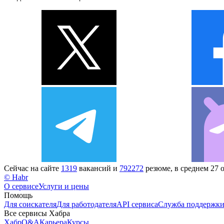
Сейчас на сайте
1319
вакансий и
792272
резюме, в среднем 27 
© Habr
О сервисе
Услуги и цены
Помощь
Для соискателя
Для работодателя
API сервиса
Служба поддержк
Все сервисы Хабра
Хабр
Q&A
Карьера
Курсы