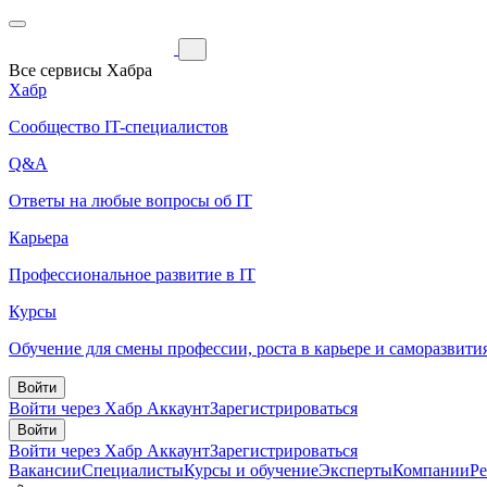
Все сервисы Хабра
Хабр
Сообщество IT-специалистов
Q&A
Ответы на любые вопросы об IT
Карьера
Профессиональное развитие в IT
Курсы
Обучение для смены профессии, роста в карьере и саморазвити
Войти
Войти через Хабр Аккаунт
Зарегистрироваться
Войти
Войти через Хабр Аккаунт
Зарегистрироваться
Вакансии
Специалисты
Курсы и обучение
Эксперты
Компании
Р