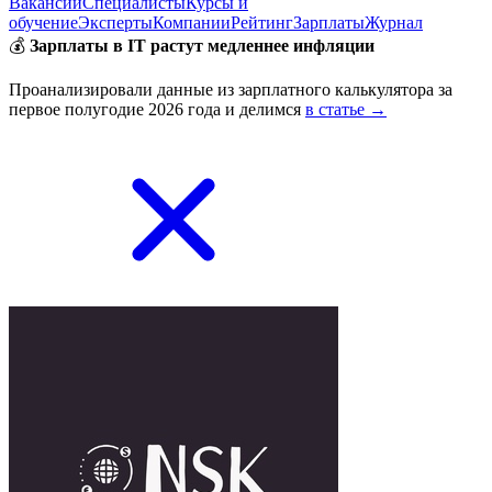
Вакансии
Специалисты
Курсы и
обучение
Эксперты
Компании
Рейтинг
Зарплаты
Журнал
💰
Зарплаты в IT растут медленнее инфляции
Проанализировали данные из зарплатного калькулятора за
первое полугодие 2026 года и делимся
в статье →