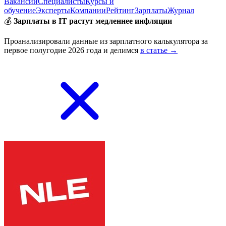
Вакансии
Специалисты
Курсы и
обучение
Эксперты
Компании
Рейтинг
Зарплаты
Журнал
💰
Зарплаты в IT растут медленнее инфляции
Проанализировали данные из зарплатного калькулятора за
первое полугодие 2026 года и делимся
в статье →