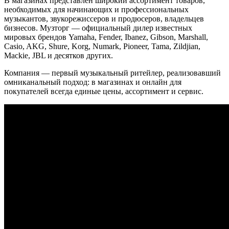
В магазинах представлен широкий ассортимент товаров,
необходимых для начинающих и профессиональных
музыкантов, звукорежиссеров и продюсеров, владельцев
бизнесов. Музторг — официальный дилер известных
мировых брендов Yamaha, Fender, Ibanez, Gibson, Marshall,
Casio, AKG, Shure, Korg, Numark, Pioneer, Tamа, Zildjian,
Mackie, JBL и десятков других.
Компания — первый музыкальный ритейлер, реализовавший
омниканальный подход: в магазинах и онлайн для
покупателей всегда единые цены, ассортимент и сервис.