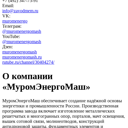
+7 (492) 347-73-91
Email:
info@zavodmem.ru
VK:
muromenergo
Телеграм:
@muromenergomash
YouTube:
@muromenergomash
Дзен:
muromenergomash
muromenergomash.ru
rutube.ru/channel/30404274/
О компании
«МуромЭнергоМаш»
МуромЭнергоМаш обеспечивает создание надёжной основы
энергетики и промышленности России. Производственная
программа завода включает изготовление металлических
решетчатых и многогранных опор, порталов, мачт освещения,
вышек сотовой связи, молниеотводов, конструкций
антидроновой зашиты, фундаментных элементов и