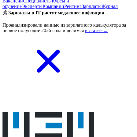
Вакансии
Специалисты
Курсы и
обучение
Эксперты
Компании
Рейтинг
Зарплаты
Журнал
💰
Зарплаты в IT растут медленнее инфляции
Проанализировали данные из зарплатного калькулятора за
первое полугодие 2026 года и делимся
в статье →