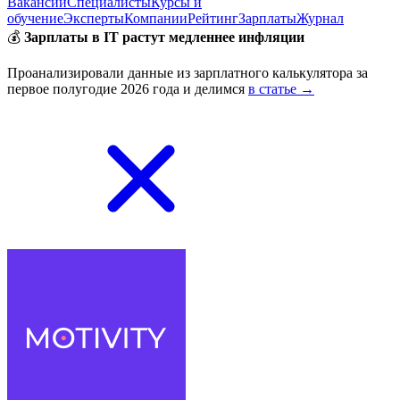
Вакансии
Специалисты
Курсы и
обучение
Эксперты
Компании
Рейтинг
Зарплаты
Журнал
💰
Зарплаты в IT растут медленнее инфляции
Проанализировали данные из зарплатного калькулятора за
первое полугодие 2026 года и делимся
в статье →