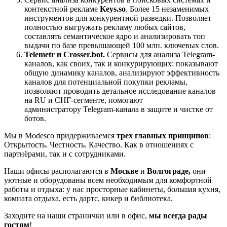
контекстной рекламе
Keys.so
. Более 15 незаменимых
инструментов для конкурентной разведки. Позволяет
полностью выгружать рекламу любых сайтов,
составлять семантическое ядро и анализировать топ
выдачи по базе превышающей 100 млн. ключевых слов.
Telemetr и Сrosser.bot.
Сервисы для анализа Telegram-
каналов, как своих, так и конкурирующих: показывают
общую динамику каналов, анализируют эффективность
каналов для потенциальной покупки рекламы,
позволяют проводить детальное исследование каналов
на RU и СНГ-сегменте, помогают
администратору Telegram-канала в защите и чистке от
ботов.
Мы в Modesco придерживаемся
трех главных принципов
:
Открытость. Честность. Качество. Как в отношениях с
партнёрами, так и с сотрудниками.
Наши офисы располагаются в
Москве
и
Волгограде,
они
уютные и оборудованы всем необходимым для комфортной
работы и отдыха: у нас просторные кабинеты, большая кухня,
комната отдыха, есть дартс, кикер и библиотека.
Заходите на наши странички или в офис,
мы всегда рады
гостям
!