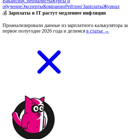
Вакансии
Специалисты
Курсы и
обучение
Эксперты
Компании
Рейтинг
Зарплаты
Журнал
💰
Зарплаты в IT растут медленнее инфляции
Проанализировали данные из зарплатного калькулятора за
первое полугодие 2026 года и делимся
в статье →