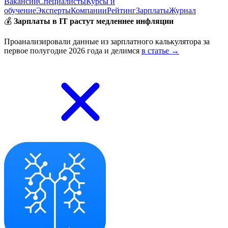
Вакансии
Специалисты
Курсы и
обучение
Эксперты
Компании
Рейтинг
Зарплаты
Журнал
💰
Зарплаты в IT растут медленнее инфляции
Проанализировали данные из зарплатного калькулятора за
первое полугодие 2026 года и делимся
в статье →