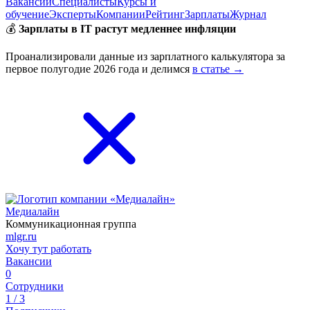
Вакансии
Специалисты
Курсы и
обучение
Эксперты
Компании
Рейтинг
Зарплаты
Журнал
💰
Зарплаты в IT растут медленнее инфляции
Проанализировали данные из зарплатного калькулятора за
первое полугодие 2026 года и делимся
в статье →
Медиалайн
Коммуникационная группа
mlgr.ru
Хочу тут работать
Вакансии
0
Сотрудники
1 / 3