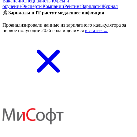
Вакансии
Специалисты
Курсы и
обучение
Эксперты
Компании
Рейтинг
Зарплаты
Журнал
💰
Зарплаты в IT растут медленнее инфляции
Проанализировали данные из зарплатного калькулятора за
первое полугодие 2026 года и делимся
в статье →