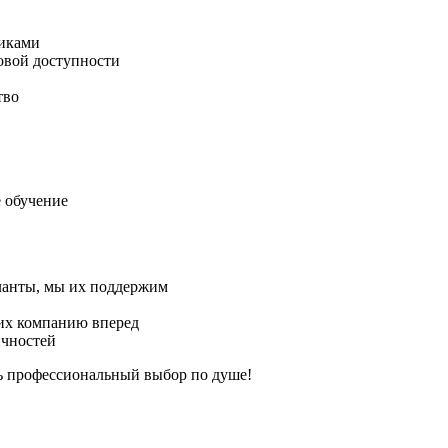
иками
говой доступности
тво
 обучение
аланты, мы их поддержим
их компанию вперед
ичностей
ть профессиональный выбор по душе!