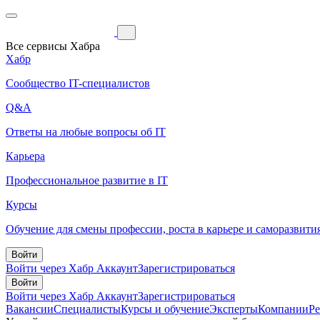
Все сервисы Хабра
Хабр
Сообщество IT-специалистов
Q&A
Ответы на любые вопросы об IT
Карьера
Профессиональное развитие в IT
Курсы
Обучение для смены профессии, роста в карьере и саморазвити
Войти
Войти через Хабр Аккаунт
Зарегистрироваться
Войти
Войти через Хабр Аккаунт
Зарегистрироваться
Вакансии
Специалисты
Курсы и обучение
Эксперты
Компании
Р