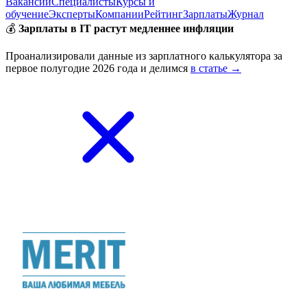
Вакансии
Специалисты
Курсы и
обучение
Эксперты
Компании
Рейтинг
Зарплаты
Журнал
💰
Зарплаты в IT растут медленнее инфляции
Проанализировали данные из зарплатного калькулятора за
первое полугодие 2026 года и делимся
в статье →