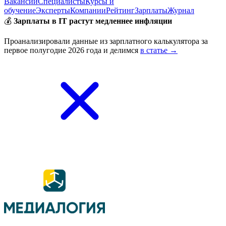
Вакансии
Специалисты
Курсы и
обучение
Эксперты
Компании
Рейтинг
Зарплаты
Журнал
💰
Зарплаты в IT растут медленнее инфляции
Проанализировали данные из зарплатного калькулятора за
первое полугодие 2026 года и делимся
в статье →