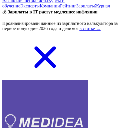
Вакансии
Специалисты
Курсы и
обучение
Эксперты
Компании
Рейтинг
Зарплаты
Журнал
💰
Зарплаты в IT растут медленнее инфляции
Проанализировали данные из зарплатного калькулятора за
первое полугодие 2026 года и делимся
в статье →