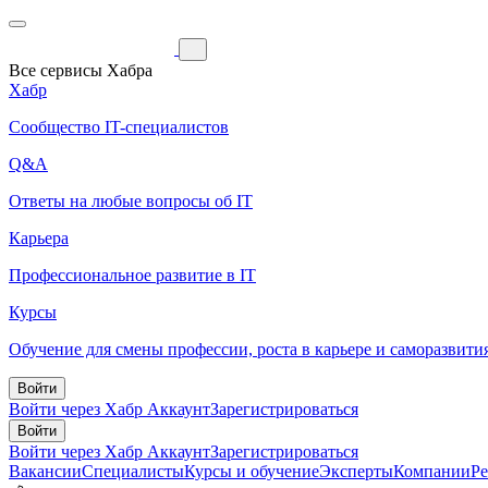
Все сервисы Хабра
Хабр
Сообщество IT-специалистов
Q&A
Ответы на любые вопросы об IT
Карьера
Профессиональное развитие в IT
Курсы
Обучение для смены профессии, роста в карьере и саморазвити
Войти
Войти через Хабр Аккаунт
Зарегистрироваться
Войти
Войти через Хабр Аккаунт
Зарегистрироваться
Вакансии
Специалисты
Курсы и обучение
Эксперты
Компании
Р