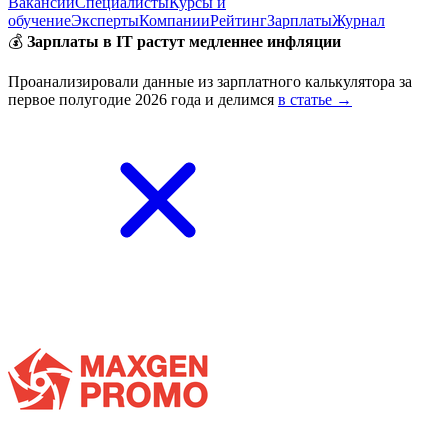
Вакансии
Специалисты
Курсы и
обучение
Эксперты
Компании
Рейтинг
Зарплаты
Журнал
💰
Зарплаты в IT растут медленнее инфляции
Проанализировали данные из зарплатного калькулятора за
первое полугодие 2026 года и делимся
в статье →