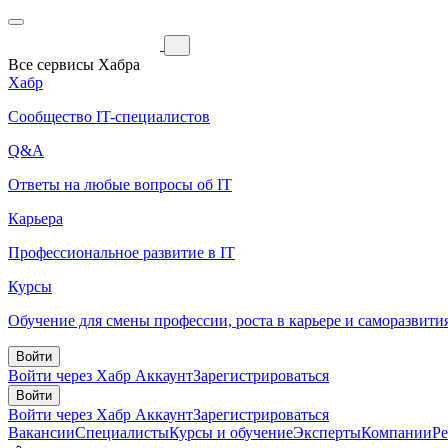
Все сервисы Хабра
Хабр
Сообщество IT-специалистов
Q&A
Ответы на любые вопросы об IT
Карьера
Профессиональное развитие в IT
Курсы
Обучение для смены профессии, роста в карьере и саморазвити
Войти
Войти через Хабр Аккаунт
Зарегистрироваться
Войти
Войти через Хабр Аккаунт
Зарегистрироваться
Вакансии
Специалисты
Курсы и обучение
Эксперты
Компании
Р