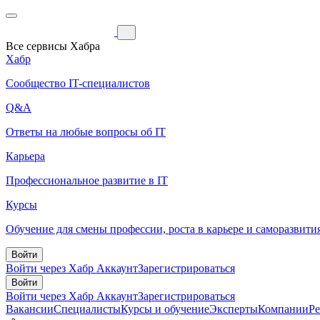
Все сервисы Хабра
Хабр
Сообщество IT-специалистов
Q&A
Ответы на любые вопросы об IT
Карьера
Профессиональное развитие в IT
Курсы
Обучение для смены профессии, роста в карьере и саморазвити
Войти
Войти через Хабр Аккаунт
Зарегистрироваться
Войти
Войти через Хабр Аккаунт
Зарегистрироваться
Вакансии
Специалисты
Курсы и обучение
Эксперты
Компании
Р