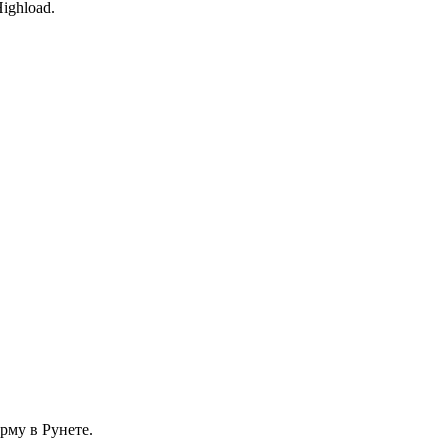
ighload.
му в Рунете.