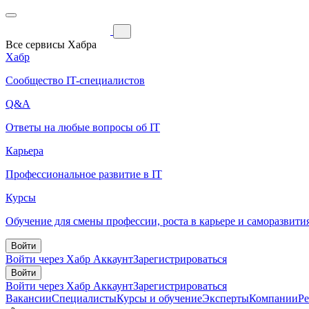
Все сервисы Хабра
Хабр
Сообщество IT-специалистов
Q&A
Ответы на любые вопросы об IT
Карьера
Профессиональное развитие в IT
Курсы
Обучение для смены профессии, роста в карьере и саморазвити
Войти
Войти через Хабр Аккаунт
Зарегистрироваться
Войти
Войти через Хабр Аккаунт
Зарегистрироваться
Вакансии
Специалисты
Курсы и обучение
Эксперты
Компании
Р