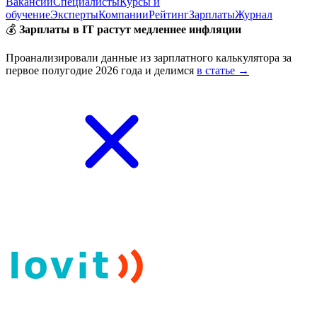
Вакансии
Специалисты
Курсы и
обучение
Эксперты
Компании
Рейтинг
Зарплаты
Журнал
💰
Зарплаты в IT растут медленнее инфляции
Проанализировали данные из зарплатного калькулятора за
первое полугодие 2026 года и делимся
в статье →