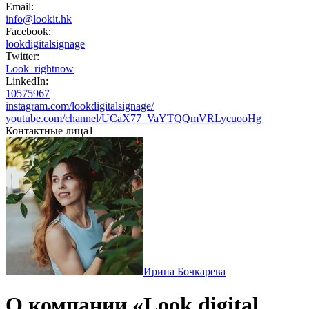
Email:
info@lookit.hk
Facebook:
lookdigitalsignage
Twitter:
Look_rightnow
LinkedIn:
10575967
instagram.com/lookdigitalsignage/
youtube.com/channel/UCaX77_VaYTQQmVRLycuooHg
Контактные лица
1
Ирина Бочкарева
О компании «Look digital