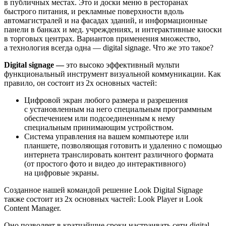
в публичных местах. Это и доски меню в ресторанах
быстрого питания, и рекламные поверхности вдоль
автомагистралей и на фасадах зданий, и информационные
панели в банках и мед. учреждениях, и интерактивные киоски
в торговых центрах. Вариантов применения множество,
а технология всегда одна — digital signage. Что же это такое?
Digital signage —
это высоко эффективный мульти
функциональный инструмент визуальной коммуникации. Как
правило, он состоит из 2х основных частей:
Цифровой экран любого размера и разрешения
с установленным на него специальным программным
обеспечением или подсоединенным к нему
специальным принимающим устройством.
Система управления на вашем компьютере или
планшете, позволяющая готовить и удаленно с помощью
интернета транслировать контент различного формата
(от простого фото и видео до интерактивного)
на цифровые экраны.
Созданное нашей командой решение Look Digital Signage
также состоит из 2х основных частей: Look Player и Look
Content Manager.
Оно позволяет в кратчайшие сроки настраивать сети digital