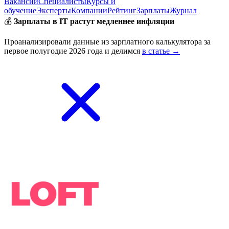
Вакансии
Специалисты
Курсы и
обучение
Эксперты
Компании
Рейтинг
Зарплаты
Журнал
💰
Зарплаты в IT растут медленнее инфляции
Проанализировали данные из зарплатного калькулятора за
первое полугодие 2026 года и делимся
в статье →