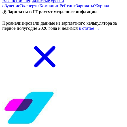
Вакансии
Специалисты
Курсы и
обучение
Эксперты
Компании
Рейтинг
Зарплаты
Журнал
💰
Зарплаты в IT растут медленнее инфляции
Проанализировали данные из зарплатного калькулятора за
первое полугодие 2026 года и делимся
в статье →