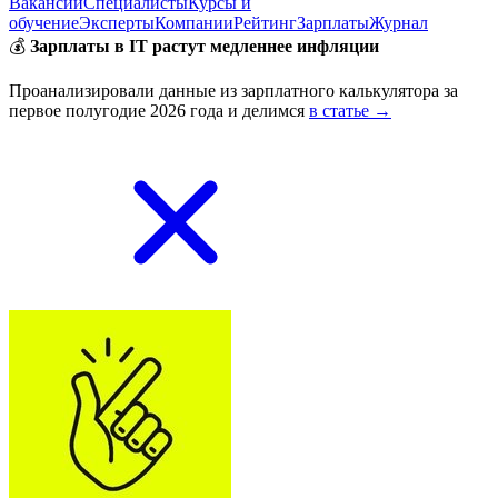
Вакансии
Специалисты
Курсы и
обучение
Эксперты
Компании
Рейтинг
Зарплаты
Журнал
💰
Зарплаты в IT растут медленнее инфляции
Проанализировали данные из зарплатного калькулятора за
первое полугодие 2026 года и делимся
в статье →