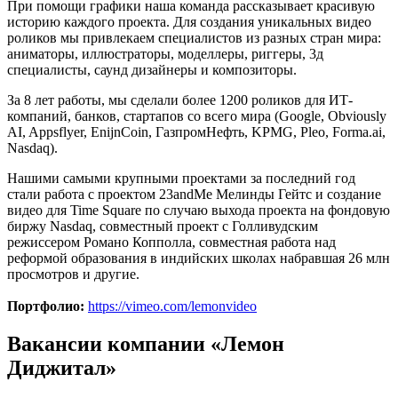
При помощи графики наша команда рассказывает красивую
историю каждого проекта. Для создания уникальных видео
роликов мы привлекаем специалистов из разных стран мира:
аниматоры, иллюстраторы, моделлеры, риггеры, 3д
специалисты, саунд дизайнеры и композиторы.
За 8 лет работы, мы сделали более 1200 роликов для ИТ-
компаний, банков, стартапов со всего мира (Google, Obviously
AI, Appsflyer, EnijnCoin, ГазпромНефть, KPMG, Pleo, Forma.ai,
Nasdaq).
Нашими самыми крупными проектами за последний год
стали работа с проектом 23andMe Мелинды Гейтс и создание
видео для Time Square по случаю выхода проекта на фондовую
биржу Nasdaq, совместный проект с Голливудским
режиссером Романо Копполла, совместная работа над
реформой образования в индийских школах набравшая 26 млн
просмотров и другие.
Портфолио:
https://vimeo.com/lemonvideo
Вакансии компании «Лемон
Диджитал»