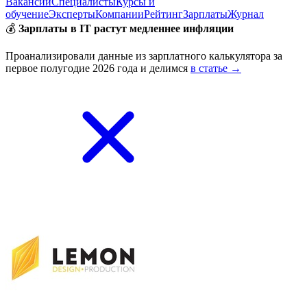
Вакансии
Специалисты
Курсы и
обучение
Эксперты
Компании
Рейтинг
Зарплаты
Журнал
💰
Зарплаты в IT растут медленнее инфляции
Проанализировали данные из зарплатного калькулятора за
первое полугодие 2026 года и делимся
в статье →