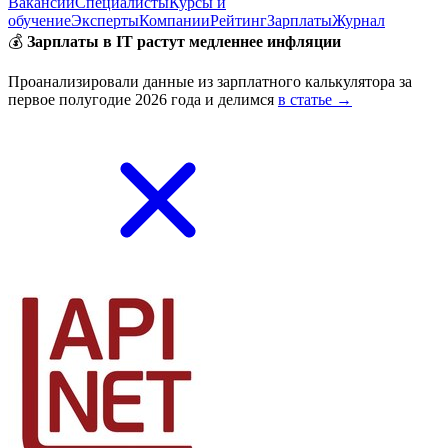
Вакансии
Специалисты
Курсы и
обучение
Эксперты
Компании
Рейтинг
Зарплаты
Журнал
💰
Зарплаты в IT растут медленнее инфляции
Проанализировали данные из зарплатного калькулятора за
первое полугодие 2026 года и делимся
в статье →