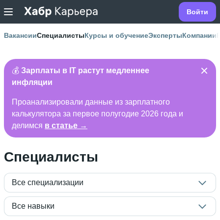
Войти
Вакансии
Специалисты
Курсы и обучение
Эксперты
Компании
💰
Зарплаты в IT растут медленнее
инфляции
Проанализировали данные из зарплатного
калькулятора за первое полугодие 2026 года и
делимся
в статье →
Специалисты
Все специализации
Все навыки