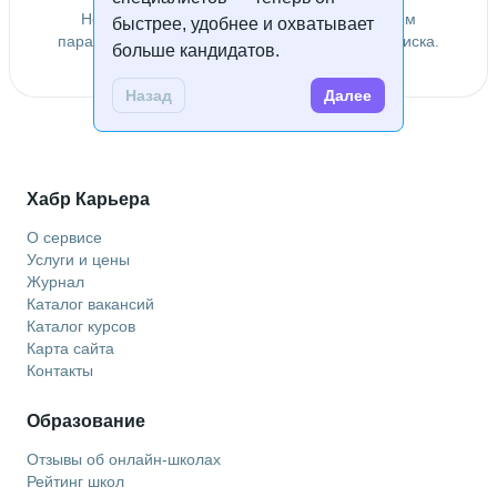
Не удалось найти специалистов по заданным
быстрее, удобнее и охватывает
параметрам. Попробуйте изменить условия поиска.
больше кандидатов.
Назад
Далее
Хабр Карьера
О сервисе
Услуги и цены
Журнал
Каталог вакансий
Каталог курсов
Карта сайта
Контакты
Образование
Отзывы об онлайн-школах
Рейтинг школ