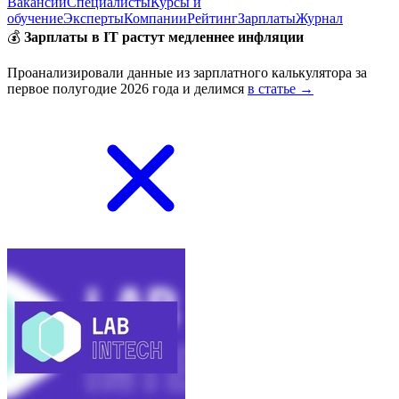
Вакансии
Специалисты
Курсы и
обучение
Эксперты
Компании
Рейтинг
Зарплаты
Журнал
💰
Зарплаты в IT растут медленнее инфляции
Проанализировали данные из зарплатного калькулятора за
первое полугодие 2026 года и делимся
в статье →