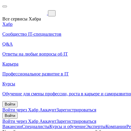
Все сервисы Хабра
Хабр
Сообщество IT-специалистов
Q&A
Ответы на любые вопросы об IT
Карьера
Профессиональное развитие в IT
Курсы
Обучение для смены профессии, роста в карьере и саморазвити
Войти
Войти через Хабр Аккаунт
Зарегистрироваться
Войти
Войти через Хабр Аккаунт
Зарегистрироваться
Вакансии
Специалисты
Курсы и обучение
Эксперты
Компании
Р