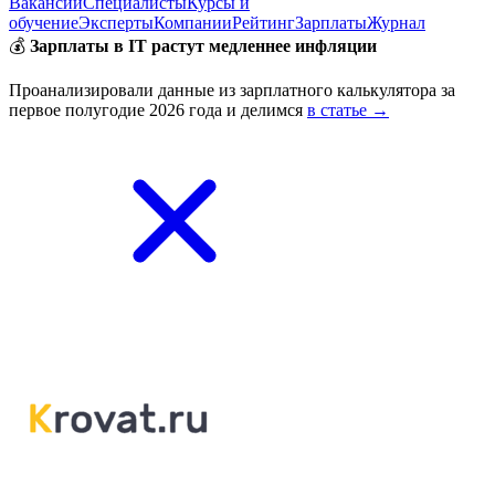
Вакансии
Специалисты
Курсы и
обучение
Эксперты
Компании
Рейтинг
Зарплаты
Журнал
💰
Зарплаты в IT растут медленнее инфляции
Проанализировали данные из зарплатного калькулятора за
первое полугодие 2026 года и делимся
в статье →