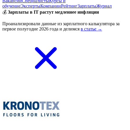
Вакансии
Специалисты
Курсы и
обучение
Эксперты
Компании
Рейтинг
Зарплаты
Журнал
💰
Зарплаты в IT растут медленнее инфляции
Проанализировали данные из зарплатного калькулятора за
первое полугодие 2026 года и делимся
в статье →