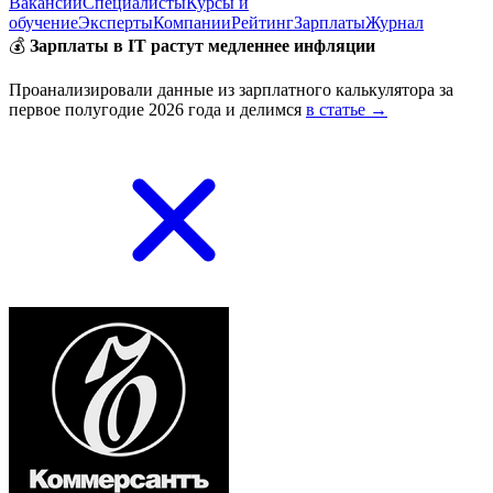
Вакансии
Специалисты
Курсы и
обучение
Эксперты
Компании
Рейтинг
Зарплаты
Журнал
💰
Зарплаты в IT растут медленнее инфляции
Проанализировали данные из зарплатного калькулятора за
первое полугодие 2026 года и делимся
в статье →