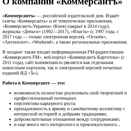
О компании «Коммерсантъ»
«Коммерсантъ»
— российский издательский дом. Издаёт
газеты «Коммерсантъ» и её тематические приложения,
«Коммерсантъ-Украина» (Киев) (закрыт в 2014 году),
журналы «Деньги» (1992—2017), «Власть» (с 1997 года, с
2017 года — только электронная версия), «Огонёк»,
«Автопилот», «Weekend», а также региональные приложения.
В холдинг также входят информационная FM-радиостанция
«Коммерсантъ FM», веб-портал «Коммерсантъ Картотека» (с
2011 года), сайт kommersant.ru (является как отдельным
новостным порталом, так и электронной версией печатных
изданий ИД «Ъ»).
Работа в Коммерсанте — это:
возможность полностью реализовать свой творческий и
профессиональный потенциал;
перспектива карьерного роста;
принадлежность к яркому и самобытному коллективу с
интересной историей и добрыми традициями;
доброжелательные отношения между сотрудниками;
и еще много чего интересного и привлекательного...