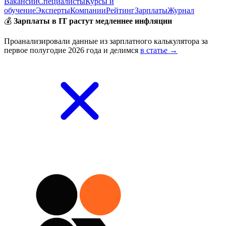
Вакансии
Специалисты
Курсы и
обучение
Эксперты
Компании
Рейтинг
Зарплаты
Журнал
💰
Зарплаты в IT растут медленнее инфляции
Проанализировали данные из зарплатного калькулятора за
первое полугодие 2026 года и делимся
в статье →