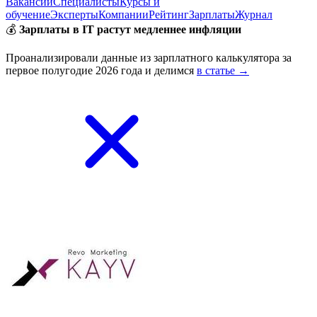
Вакансии
Специалисты
Курсы и
обучение
Эксперты
Компании
Рейтинг
Зарплаты
Журнал
💰
Зарплаты в IT растут медленнее инфляции
Проанализировали данные из зарплатного калькулятора за
первое полугодие 2026 года и делимся
в статье →