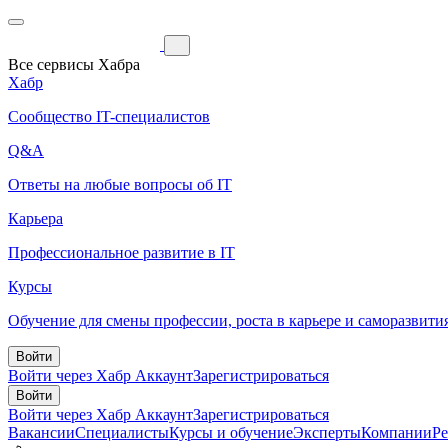
Все сервисы Хабра
Хабр
Сообщество IT-специалистов
Q&A
Ответы на любые вопросы об IT
Карьера
Профессиональное развитие в IT
Курсы
Обучение для смены профессии, роста в карьере и саморазвити
Войти
Войти через Хабр Аккаунт
Зарегистрироваться
Войти
Войти через Хабр Аккаунт
Зарегистрироваться
Вакансии
Специалисты
Курсы и обучение
Эксперты
Компании
Р