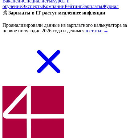
Вакансии
Специалисты
Курсы и
обучение
Эксперты
Компании
Рейтинг
Зарплаты
Журнал
💰
Зарплаты в IT растут медленнее инфляции
Проанализировали данные из зарплатного калькулятора за
первое полугодие 2026 года и делимся
в статье →