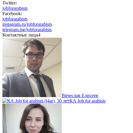
Twitter:
jobforarabists
Facebook:
jobforarabists
instagram.ru/jobforarabists
telegram.me/jobforarabists
Контактные лица
4
Вячеслав Елисеев
КА Job for arabists