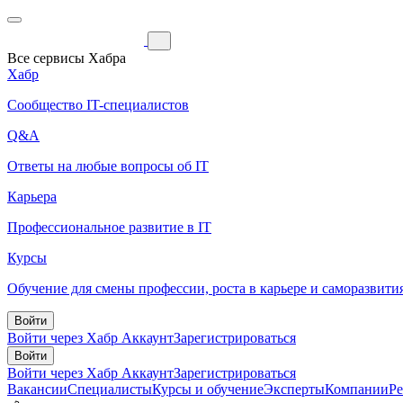
Все сервисы Хабра
Хабр
Сообщество IT-специалистов
Q&A
Ответы на любые вопросы об IT
Карьера
Профессиональное развитие в IT
Курсы
Обучение для смены профессии, роста в карьере и саморазвити
Войти
Войти через Хабр Аккаунт
Зарегистрироваться
Войти
Войти через Хабр Аккаунт
Зарегистрироваться
Вакансии
Специалисты
Курсы и обучение
Эксперты
Компании
Р