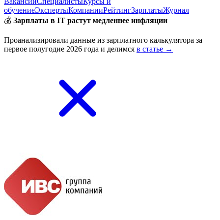
Вакансии
Специалисты
Курсы и
обучение
Эксперты
Компании
Рейтинг
Зарплаты
Журнал
💰
Зарплаты в IT растут медленнее инфляции
Проанализировали данные из зарплатного калькулятора за
первое полугодие 2026 года и делимся
в статье →