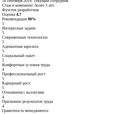
16 сентября 2019. Текущий сотрудник
Стаж в компании: более 3 лет.
Фулстек разработчик
Оценка
4.7
Рекомендация
90%
5
Интересные задачи
5
Современные технологии
5
Адекватная зарплата
5
Социальный пакет
5
Комфортные условия труда
4
Профессиональный рост
5
Карьерный рост
5
Отношения с коллегами
4
Признание результатов труда
4
Грамотность менеджмента