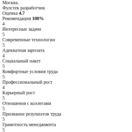
Москва.
Фулстек разработчик
Оценка
4.7
Рекомендация
100%
4
Интересные задачи
5
Современные технологии
5
Адекватная зарплата
4
Социальный пакет
5
Комфортные условия труда
5
Профессиональный рост
4
Карьерный рост
5
Отношения с коллегами
5
Признание результатов труда
5
Грамотность менеджмента
5