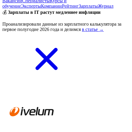
Вакансии
Специалисты
Курсы и
обучение
Эксперты
Компании
Рейтинг
Зарплаты
Журнал
💰
Зарплаты в IT растут медленнее инфляции
Проанализировали данные из зарплатного калькулятора за
первое полугодие 2026 года и делимся
в статье →