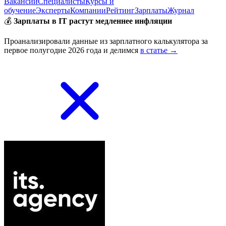
Вакансии
Специалисты
Курсы и
обучение
Эксперты
Компании
Рейтинг
Зарплаты
Журнал
💰
Зарплаты в IT растут медленнее инфляции
Проанализировали данные из зарплатного калькулятора за
первое полугодие 2026 года и делимся
в статье →