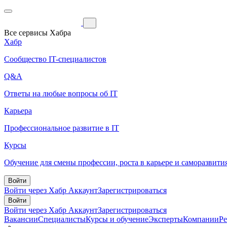
Все сервисы Хабра
Хабр
Сообщество IT-специалистов
Q&A
Ответы на любые вопросы об IT
Карьера
Профессиональное развитие в IT
Курсы
Обучение для смены профессии, роста в карьере и саморазвити
Войти
Войти через Хабр Аккаунт
Зарегистрироваться
Войти
Войти через Хабр Аккаунт
Зарегистрироваться
Вакансии
Специалисты
Курсы и обучение
Эксперты
Компании
Р