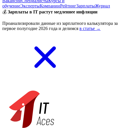
Вакансии
Специалисты
Курсы и
обучение
Эксперты
Компании
Рейтинг
Зарплаты
Журнал
💰
Зарплаты в IT растут медленнее инфляции
Проанализировали данные из зарплатного калькулятора за
первое полугодие 2026 года и делимся
в статье →