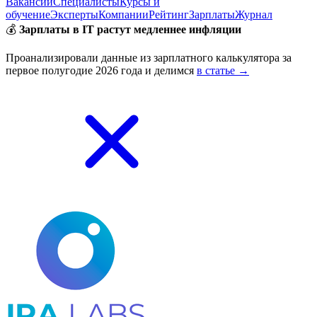
Вакансии
Специалисты
Курсы и
обучение
Эксперты
Компании
Рейтинг
Зарплаты
Журнал
💰
Зарплаты в IT растут медленнее инфляции
Проанализировали данные из зарплатного калькулятора за
первое полугодие 2026 года и делимся
в статье →