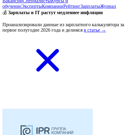
Вакансии
Специалисты
Курсы и
обучение
Эксперты
Компании
Рейтинг
Зарплаты
Журнал
💰
Зарплаты в IT растут медленнее инфляции
Проанализировали данные из зарплатного калькулятора за
первое полугодие 2026 года и делимся
в статье →