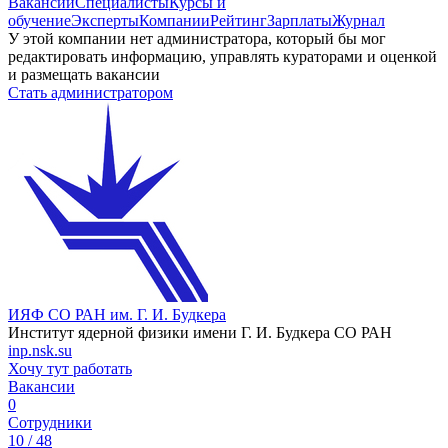
Вакансии
Специалисты
Курсы и
обучение
Эксперты
Компании
Рейтинг
Зарплаты
Журнал
У этой компании нет администратора, который бы мог
редактировать информацию, управлять кураторами и оценкой
и размещать вакансии
Стать администратором
ИЯФ СО РАН им. Г. И. Будкера
Институт ядерной физики имени Г. И. Будкера СО РАН
inp.nsk.su
Хочу тут работать
Вакансии
0
Сотрудники
10 / 48