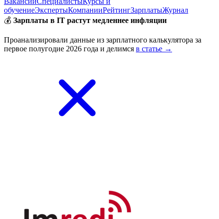
Вакансии
Специалисты
Курсы и
обучение
Эксперты
Компании
Рейтинг
Зарплаты
Журнал
💰
Зарплаты в IT растут медленнее инфляции
Проанализировали данные из зарплатного калькулятора за
первое полугодие 2026 года и делимся
в статье →